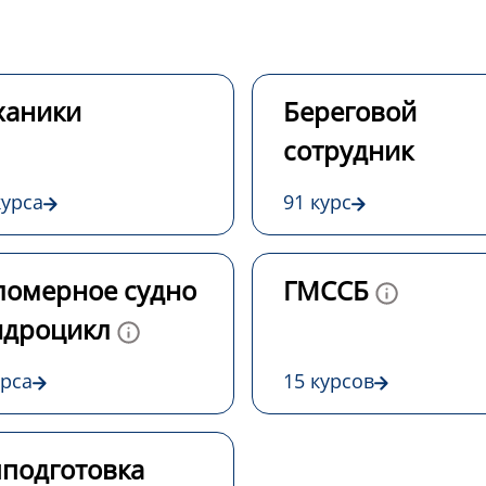
ханики
Береговой
сотрудник
курса
91 курс
омерное судно
ГМССБ
идроцикл
урса
15 курсов
подготовка