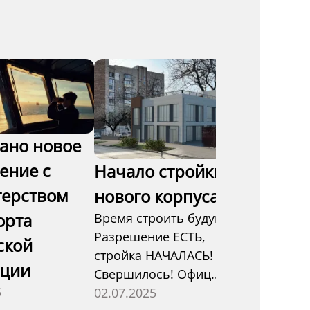
Наш пе
зелено
будуще
ано новое
Сегодня 
сделал не
ение с
Начало стройки
дело — м
ерством
нового корпуса
дерево в п
орта
24.04.202
Время строить будущее!
Разрешение ЕСТЬ,
ской
стройка НАЧАЛАСЬ! 🔥
ции
Свершилось! Офиц...
5
02.07.2025