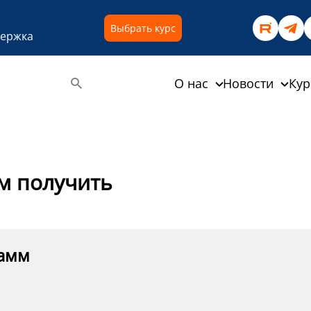
Выбрать курс
держка
О нас
Новости
Ку
м получить
рамм