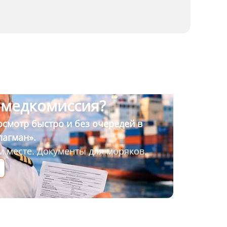
 медкомиссия?
смотр быстро и без очередей в
лагман».
м месте. Документы для моряков.
я