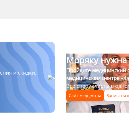
Моряку нужна
Пройдите медицинский о
ния и скидки.
медицинском центре «Ф
Все специалисты в одно
Сайт медцентра
Записатьс