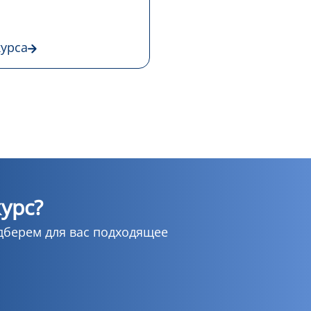
курса
урс?
дберем для вас подходящее