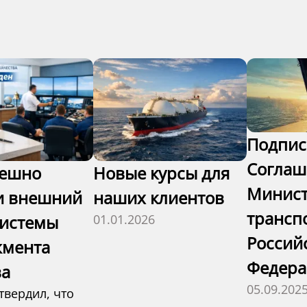
Подпис
Соглаш
пешно
Новые курсы для
Минист
и внешний
наших клиентов
трансп
Системы
01.01.2026
Россий
мента
Федера
ва
05.09.202
твердил, что