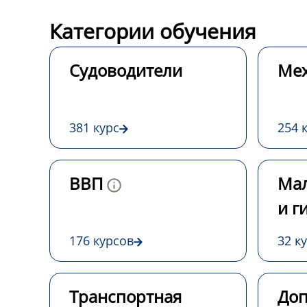
Категории обучения
Судоводители
Ме
381 курс
254 
ВВП
Мал
и г
176 курсов
32 к
Транспортная
Доп