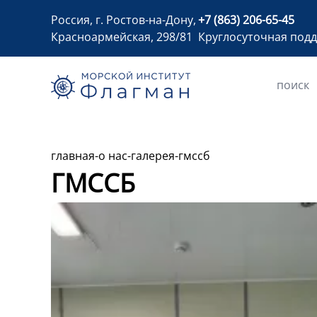
Россия, г. Ростов-на-Дону,
+7 (863) 206-65-45
Красноармейская, 298/81
Круглосуточная под
главная
-
о нас
-
галерея
-
гмссб
ГМССБ