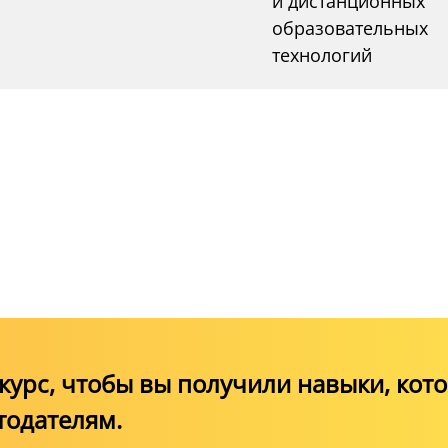
и дистанционных
рохождения
образовательных
технологий
(система оценки
урс, чтобы вы получили навыки, кот
тодателям.