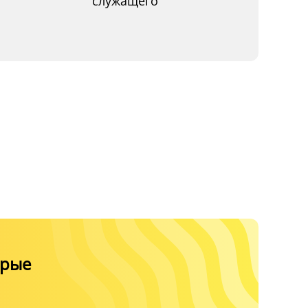
служащего
орые