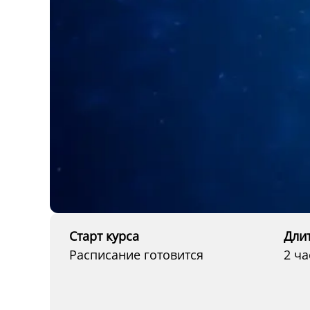
Старт курса
Дли
Расписание готовится
2 ча