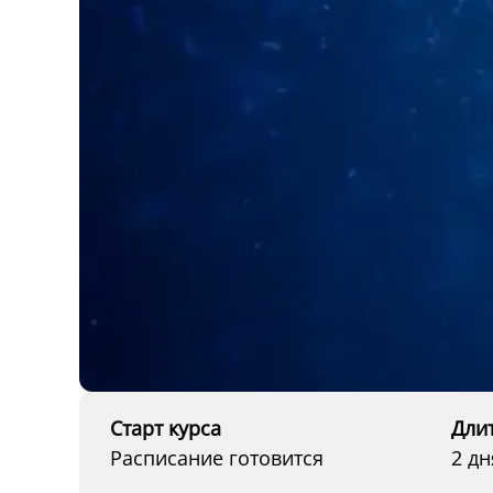
Старт курса
Дли
Расписание готовится
2 дн