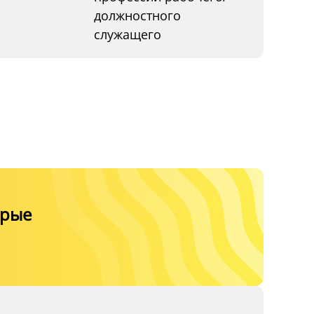
должностного
служащего
орые