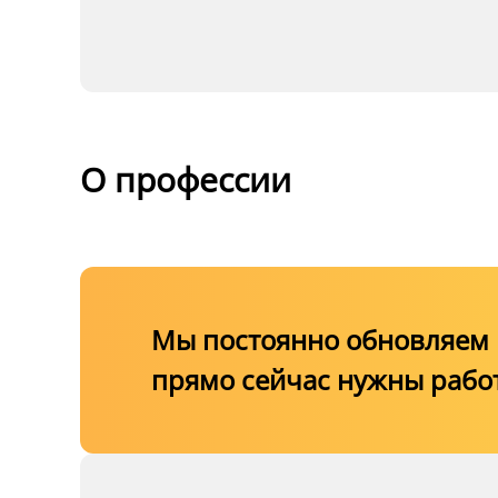
Подготовка специ
назначенные обяз
охраны, в соответс
О профессии
раздела AVI/6 Коде
Правила VI/6 Кон
Мы постоянно обновляем к
прямо сейчас нужны рабо