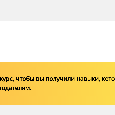
алиста, имеющего
анности по вопросам
твии с пунктами 6 - 8
кса ПДНВ (пункт 4
венции ПДНВ)
урс, чтобы вы получили навыки, кот
тодателям.