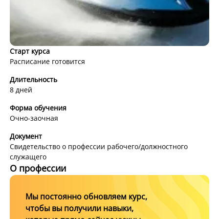
Старт курса
Расписание готовится
Водитель гидроцикла (районы
Длительность
плавания Внутренние водные пути
8 дней
и Морские пути)
Форма обучения
Очно-заочная
Документ
Свидетельство о профессии рабочего/должностного
служащего
О профессии
Мы постоянно обновляем курс,
Подробнее о подарочных сертификатах можно
чтобы вы получили навыки,
узнать
тут