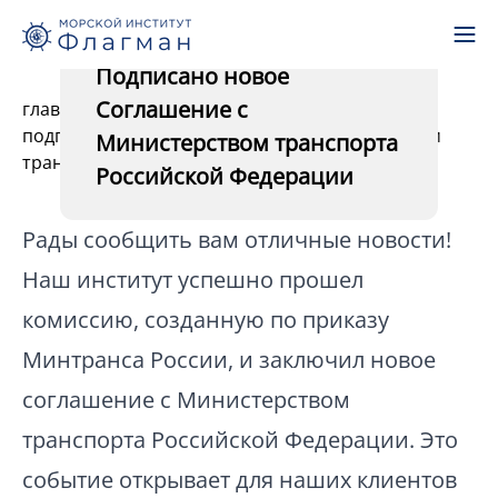
05.09.2025
Подписано новое
Соглашение с
главная
-
новости
-
подписано новое соглашение с министерством
Министерством транспорта
транспорта российской федерации
Российской Федерации
Рады сообщить вам отличные новости!
Наш институт успешно прошел
комиссию, созданную по приказу
Минтранса России, и заключил новое
соглашение с Министерством
транспорта Российской Федерации. Это
событие открывает для наших клиентов