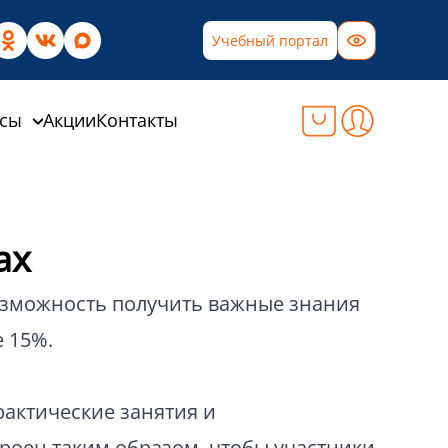
Учебный портал
рсы
Акции
Контакты
ах
возможность получить важные знания
е 15%.
рактические занятия и
троен таким образом, чтобы участники