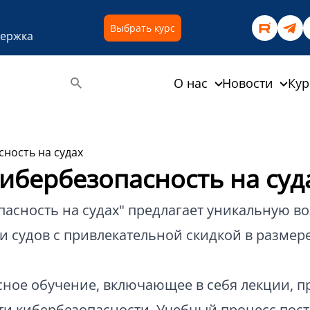
Выбрать курс
держка
О нас
Новости
Ку
сность на судах
Кибербезопасность на суд
опасность на судах" предлагает уникальную 
и судов с привлекательной скидкой в размер
ное обучение, включающее в себя лекции, п
ти кибербезопасности. Учебный процесс пос